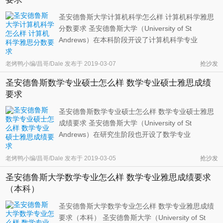
圣安德鲁斯大学计算机科学怎么样 计算机科学雅思
分数要求 圣安德鲁斯大学（University of St
Andrews）在本科阶段开设了计算机科学专业
（computer science），并对完成学业的学生授予
BSc（Bachelor of Science）学位。该专业为学生在
老烤鸭小编/昌哥/Dale
发布于
2019-03-07
抢沙发
计算机科学的理论和实验方面打下坚实的基础。学
圣安德鲁斯数学专业硕士怎么样 数学专业硕士雅思成绩
生将会学习如果对进行编程，以及系统是 ...
要求
圣安德鲁斯数学专业硕士怎么样 数学专业硕士雅思
成绩要求 圣安德鲁斯大学（University of St
Andrews）在研究生阶段也开设了数学专业
（Mathematics）。完成学业之后授予的学位为
MSc（Master of Science），即自然科学硕士。按
老烤鸭小编/昌哥/Dale
发布于
2019-03-05
抢沙发
照官方网站上的描述，申请该专业的学生应该有理
圣安德鲁斯大学数学专业怎么样 数学专业雅思成绩要求
论数学（pure mathematics）或者应用数学（app
（本科）
...
圣安德鲁斯大学数学专业怎么样 数学专业雅思成绩
要求（本科） 圣安德鲁斯大学（University of St