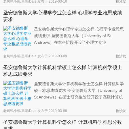
老烤鸭小编/昌哥/Dale
发布于
2019-03-10
抢沙发
生物学，到研究自然栖息地中的动物和植物。生物
圣安德鲁斯大学心理学专业怎么样 心理学专业雅思成绩
专业也触及到当代生活的方方面面，从药物设计到
要求
调查研究阿兹海默病（老年痴 ...
圣安德鲁斯大学心理学专业怎么样 心理学专业雅思
成绩要求 圣安德鲁斯大学（University of St
Andrews）在本科阶段开设了心理学专业
（Psychology）。选择该专业进行学习的同学将了
解到心理学家们研究的各个领域，包括知觉心理
老烤鸭小编/昌哥/Dale
发布于
2019-03-09
抢沙发
学、认知心理学、动机心理学和行为心理学等。学
圣安德鲁斯大学计算机科学硕士怎么样 计算机科学硕士
生将打下坚实的理论基础，并深入接触当代心理学
雅思成绩要求
...
圣安德鲁斯大学计算机科学硕士怎么样 计算机科学
硕士雅思成绩要求 圣安德鲁斯大学（University of
St Andrews）在硕士研究生阶段开设了高级计算机
科学专业（Advanced computer science），为那些
本科背景为计算机相关专业的学生提供追逐他们的
老烤鸭小编/昌哥/Dale
发布于
2019-03-08
抢沙发
兴趣，深入研究该领域的机会。学生可以灵活的从
圣安德鲁斯大学计算机科学怎么样 计算机科学雅思分数
一系列前沿科目中选择自己喜 ...
要求