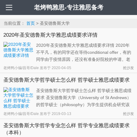
老烤鸭雅思-专注雅思备考
当前位置：
首页
> 圣安德鲁斯大学
2020年圣安德鲁斯大学雅思成绩要求详情
2020年圣安德鲁斯大学雅思成绩要求详情 2020年
不平凡，有的同学还在等待conditional offer，有的
同学由于疫情原因，还没有准备好院校的申请。老
烤鸭雅思小编今天就针对英国University of St
老烤鸭小编/昌哥/Dale
发布于
2020-04-05
抢沙发
Andrews（圣安德鲁斯大学）各个专业的雅思要求
圣安德鲁斯大学哲学硕士怎么样 哲学硕士雅思成绩要求
情况做一个详细的整理，希望能够帮助到更多打算
申请圣安的同学们。 老烤鸭小编对 ...
圣安德鲁斯大学哲学硕士怎么样 哲学硕士雅思成绩
要求 圣安德鲁斯大学（University of St Andrews）
的哲学硕士（philosophy）为学生提供机会研究该
科目内范围广阔的主题，以加深学生对该专业的理
老烤鸭小编/昌哥/Dale
发布于
2019-03-13
抢沙发
解，并自由探索自己的兴趣所在。 哲学硕士专业优
圣安德鲁斯大学哲学专业怎么样 哲学专业雅思成绩要求
势 根据2014年英国reasearch Excellence
（本科）
Framework，圣安德鲁斯大学的哲学专 ...