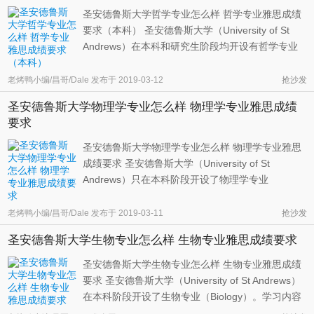
圣安德鲁斯大学哲学专业怎么样 哲学专业雅思成绩
要求（本科） 圣安德鲁斯大学（University of St
Andrews）在本科和研究生阶段均开设有哲学专业
（philosophy）。今天我们主要关注本科阶段的情
况。通过该专业的学习，学生将熟知哲学史上主要
老烤鸭小编/昌哥/Dale
发布于
2019-03-12
抢沙发
人物所提出的各种观点，学会如何理性、独立地评
圣安德鲁斯大学物理学专业怎么样 物理学专业雅思成绩
估各种论断，获得批判和分析的能 ...
要求
圣安德鲁斯大学物理学专业怎么样 物理学专业雅思
成绩要求 圣安德鲁斯大学（University of St
Andrews）只在本科阶段开设了物理学专业
（Physics），研究生阶段没有相关的项目。学生毕
业之后将被授予自然科学学士学位（Bachelor of
老烤鸭小编/昌哥/Dale
发布于
2019-03-11
抢沙发
Science）。进入该专业的学生将探索这一核心学科
圣安德鲁斯大学生物专业怎么样 生物专业雅思成绩要求
的基本原理，从经典动力学到量子力学和相 ...
圣安德鲁斯大学生物专业怎么样 生物专业雅思成绩
要求 圣安德鲁斯大学（University of St Andrews）
在本科阶段开设了生物专业（Biology）。学习内容
包括研究各个层面的生物组织，从病毒复制的分子