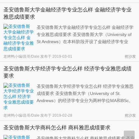
science）。前者适合想要学习人文科目的同学，后
圣安德鲁斯大学金融经济学专业怎么样 金融经济学专业
者适合想要学习自然科目的同学。两者在管理学核
雅思成绩要求
心课程上完 ...
圣安德鲁斯大学金融经济学专业怎么样 金融经济学
专业雅思成绩要求 圣安德鲁斯大学（University of
St Andrews）在本科阶段开设了金融经济学专业
（Financial Economics），并分别设置了
MA（Master of Arts）和BSc（Bachelor of
老烤鸭小编/昌哥/Dale
发布于
2019-03-01
抢沙发
Science）两种学位。前者适合于对人文社科感兴趣
圣安德鲁斯大学经济学专业怎么样 经济学专业雅思成绩
的学生，后者则适合对自然科学感兴趣的学生 ...
要求
圣安德鲁斯大学经济学专业怎么样 经济学专业雅思
成绩要求 圣安德鲁斯大学（University of St.
Andrews）的经济学专业分为两种学位MA和BSc。
对于那些拥有自然科学背景或者希望在学习经济学
的同时辅修其他自然科学科目的同学可以申请
老烤鸭小编/昌哥/Dale
发布于
2019-02-28
抢沙发
Economics BSc项目，而对于那些希望在经济学之
圣安德鲁斯大学商科怎么样 商科雅思成绩要求
外可以学习人文社科课程的同学来说，则可 ...
圣安德鲁斯大学商科怎么样 商科雅思成绩要求 圣安