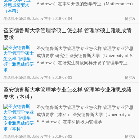
Andrews）在本科开设的数学专业（Mathematics）
旨在使学生理解复杂的模式和结构，并掌握分析它
们所需要的各种工具。无论这些规律涉及物理还是
老烤鸭小编/昌哥/Dale
发布于
2019-03-04
抢沙发
生物现象，又或者是数学结构本身，其主要目的都
圣安德鲁斯大学管理学硕士怎么样 管理学硕士雅思成绩
是对其中包含的过程进行描述、 ...
要求
圣安德鲁斯大学管理学专业怎么样 管理学专业雅思
成绩要求 研究生 圣安德鲁斯大学（University of St.
Andrews）在研究生阶段同样开设了管理学专业
（management）。授予的学位为Mlitt（Master of
Letters），即文学硕士。按照其官方网站上的说
老烤鸭小编/昌哥/Dale
发布于
2019-03-03
抢沙发
明，申请该专业的学生并不需要在本科学过商科或
圣安德鲁斯大学管理学专业怎么样 管理学专业雅思成绩
者管理学相关的课程。通过该专 ...
要求（本科）
圣安德鲁斯大学管理学专业怎么样 管理学专业雅思
成绩要求（本科） 圣安德鲁斯大学（University of
St Andrews）在本科阶段为管理学
（management）开设了两个学位，分别为
MA（master of art）和BSc（bachelor of
老烤鸭小编/昌哥/Dale
发布于
2019-03-02
抢沙发