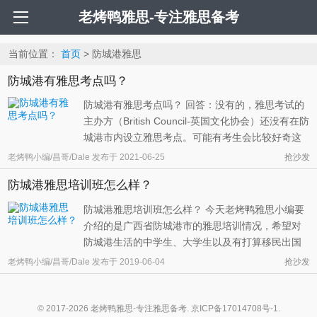
老烤鸭雅思-专注雅思备考
当前位置：
首页
> 防城港雅思
防城港有雅思考点吗？
防城港有雅思考点吗？ 回答：没有的，雅思考试的
主办方（British Council-英国文化协会）还没有在防
城港市内设立雅思考点。可能有考生会比较好奇这
其中的原因。其实，我国很多三四线城市都没有考
老烤鸭小编/昌哥/Dale
发布于
2021-06-25
抢沙发
点。在老烤鸭看来，这主要是因为目前的考生人数
防城港雅思培训班怎么样？
还不能够达到开设考点的那个数量要求。不过，生
活在防城港及其周边地区的同 ...
防城港雅思培训班怎么样？ 今天老烤鸭雅思小编要
介绍的是广西省防城港市的雅思培训情况，希望对
防城港生活的中学生、大学生以及有打算移民出国
的烤鸭们提供一些有用的信息，希望老烤鸭能够在
老烤鸭小编/昌哥/Dale
发布于
2019-06-04
抢沙发
大家雅思备考的过程中尽力帮助到所有的考生们。
防城港小编曾经有幸去过一次，是一个非常美丽的
海滨城市，至今还对那边的金滩难 ...
© 2017-2026 老烤鸭雅思-专注雅思备考.
京ICP备17014708号-1
.