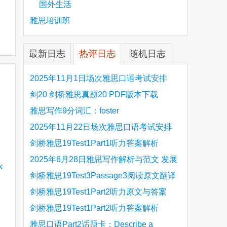
国外生活
雅思培训班
最新日志
热评日志
随机日志
2025年11月1日场次雅思口语考试安排
剑20 剑桥雅思真题20 PDF版本下载
雅思写作9分词汇：foster
2025年11月22日场次雅思口语考试安排
剑桥雅思19Test1Part1听力答案解析
Hinchingbrooke Country Park
2025年6月28日雅思写作解析与范文 发展
旅游业 手把手带你写高分范文
剑桥雅思19Test3Passage3阅读原文翻译
Is the era of artificial speech translation
剑桥雅思19Test1Part2听力原文与答案
upon us 人工智能语言翻译
Stanthorpe Twinning Association
剑桥雅思19Test1Part2听力答案解析
Stanthorpe Twinning Association
雅思口语Part2话题卡：Describe a