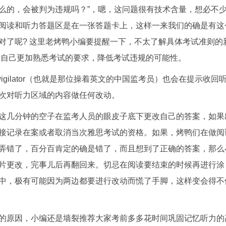
么的，会被判为违规吗？”，嗯，这问题很有技术含量，想必不
阅读和听力答题区是在一张答题卡上，这样一来我们的确是有这
对了呢? 这里老烤鸭小编要提醒一下，不太了解具体考试准则的
让自己更加熟悉考试的要求，降低考试违规的可能性。
igilator（也就是那位操着英文的中国监考员）也会在提示收回
次对听力区域的内容做任何改动。
这几分钟的空子在监考人员的眼皮子底下更改自己的答案，如果
接记录在案或者取消当次雅思考试的资格。如果，烤鸭们在做阅
弄错了，百分百肯定的确是错了，而且想到了正确的答案，那么
片更改，完事儿后再翻回来。切忌在阅读要结束的时候再进行涂
中，极有可能因为两边都要进行改动而慌了手脚，这样变会得不
的原因，小编还是墙裂推荐大家考前多多花时间巩固记忆听力的