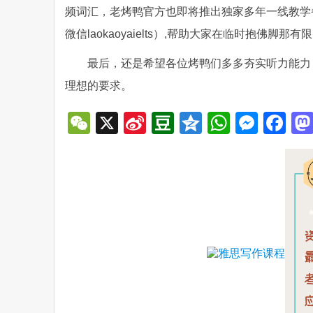
频词汇，老烤鸭官方也即将推出独家多年一线教学
微信laokaoyaielts）,帮助大家在临时抱佛
最后，还是希望各位烤鸭们多多夯实听力能力
理想的要求。
WeChat
X
Sina
Douban
Qzone
WhatsA
Mess
Fa
Weibo