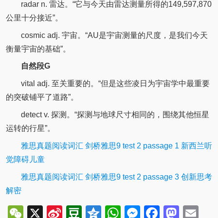
radar n. 雷达。“它与今天由雷达测量所得的149,597,870
公里十分接近”。
cosmic adj. 宇宙。“AU是宇宙测量的尺度，是我们今天
衡量宇宙的基础”。
自然段G
vital adj. 至关重要的。“但是这些凌日为宇宙学中最重要
的突破铺平了道路”。
detect v. 探测。“探测与地球尺寸相同的，围绕其他恒星
运转的行星”。
雅思真题阅读词汇 剑桥雅思9 test 2 passage 1 新西兰听
觉障碍儿童
雅思真题阅读词汇 剑桥雅思9 test 2 passage 3 创新思考
解密
WeChat
X
Sina
Douban
Qzone
WhatsApp
Messenger
Facebo
Mast
Em