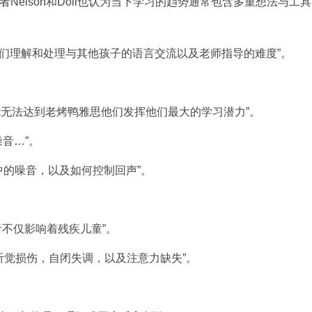
“教育研究者Nelson和Doli也认为当下学习的趋势通常包含多重想法与工
音会增加他们理解和处理与其他孩子的语言交流以及老师指导的难度”。
孩子可能无法达到老烤鸭雅思他们发挥他们最大的学习潜力”。
噪音…”。
评估教室中的噪音，以及如何控制回声”。
有害噪音不仅影响着残疾儿童”。
障碍包括听觉损伤，自闭失调，以及注意力缺失”。