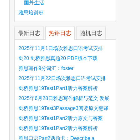
国外生活
雅思培训班
最新日志
热评日志
随机日志
are
2025年11月1日场次雅思口语考试安排
剑20 剑桥雅思真题20 PDF版本下载
雅思写作9分词汇：foster
2025年11月22日场次雅思口语考试安排
剑桥雅思19Test1Part1听力答案解析
Hinchingbrooke Country Park
2025年6月28日雅思写作解析与范文 发展
旅游业 手把手带你写高分范文
剑桥雅思19Test3Passage3阅读原文翻译
Is the era of artificial speech translation
剑桥雅思19Test1Part2听力原文与答案
upon us 人工智能语言翻译
Stanthorpe Twinning Association
剑桥雅思19Test1Part2听力答案解析
Stanthorpe Twinning Association
雅思口语Part2话题卡：Describe a