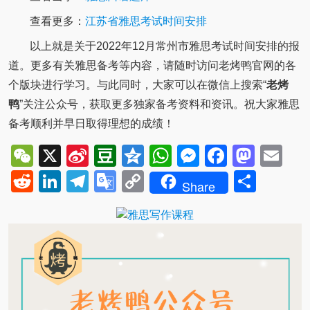
查看更多：
江苏省雅思考试时间安排
以上就是关于2022年12月常州市雅思考试时间安排的报
道。更多有关雅思备考等内容，请随时访问老烤鸭官网的各
个版块进行学习。与此同时，大家可以在微信上搜索“
老烤
鸭
”关注公众号，获取更多独家备考资料和资讯。祝大家雅思
备考顺利并早日取得理想的成绩！
WeChat
X
Sina
Douban
Qzone
WhatsApp
Messenger
Facebo
Mast
Em
Weibo
Reddit
LinkedIn
Telegram
Google
Copy
Shar
Share
Translate
Link