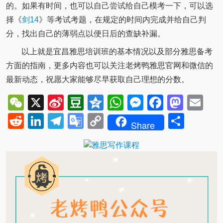
的。如果有时间，也可以自己尝试给自己模考一下，可以选
择《
剑14
》等考试考题，在规定的时间内完成并给自己判
分，找出自己的薄弱点以便日后的查缺补漏。
以上就是宜昌雅思培训班的基本情况以及部分雅思备考
方面的指南，更多内容也可以关注老烤鸭雅思官网和微信的
最新动态，祝愿大家能够尽早获取自己理想的分数。
WeChat
X
Sina
Douban
Qzone
WhatsApp
Messenger
Facebo
Mast
Em
Weibo
Reddit
LinkedIn
Telegram
Google
Copy
Shar
Share
Translate
Link