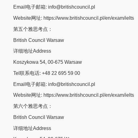
Email电子邮箱: info@britishcouncil.pl
Website网址: https://www.britishcouncil.pl/en/exam/ielts
第五个雅思考点：
British Council Warsaw
详细地址Address
Koszykowa 54, 00-675 Warsaw
Tel联系电话: +48 22 695 59 00
Email电子邮箱: info@britishcouncil.pl
Website网址: https://www.britishcouncil.pl/en/exam/ielts
第六个雅思考点：
British Council Warsaw
详细地址Address