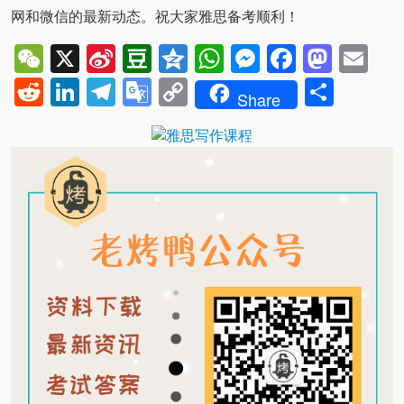
网和微信的最新动态。祝大家雅思备考顺利！
WeChat
X
Sina
Douban
Qzone
WhatsApp
Messenger
Facebo
Mast
Em
Weibo
Reddit
LinkedIn
Telegram
Google
Copy
Shar
Share
Translate
Link