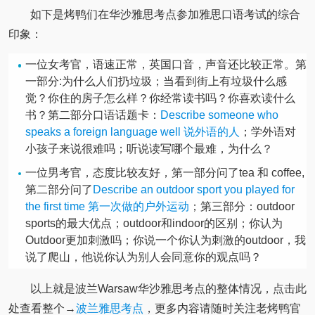
如下是烤鸭们在华沙雅思考点参加雅思口语考试的综合
印象：
一位女考官，语速正常，英国口音，声音还比较正常。第
一部分:为什么人们扔垃圾；当看到街上有垃圾什么感
觉？你住的房子怎么样？你经常读书吗？你喜欢读什么
书？第二部分口语话题卡：
Describe someone who
speaks a foreign language well 说外语的人
；学外语对
小孩子来说很难吗；听说读写哪个最难，为什么？
一位男考官，态度比较友好，第一部分问了tea 和 coffee,
第二部分问了
Describe an outdoor sport you played for
the first time 第一次做的户外运动
；第三部分：outdoor
sports的最大优点；outdoor和indoor的区别；你认为
Outdoor更加刺激吗；你说一个你认为刺激的outdoor，我
说了爬山，他说你认为别人会同意你的观点吗？
以上就是波兰Warsaw华沙雅思考点的整体情况，点击此
处查看整个→
波兰雅思考点
，更多内容请随时关注老烤鸭官