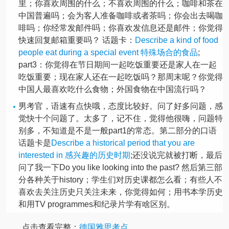
里；你喜欢周围的什么；不喜欢周围的什么；咖啡和茶在
中国普遍吗；会为客人准备咖啡或者茶吗；你会出去喝咖
啡吗；你经常发邮件吗；你喜欢发信息还是邮件；你觉得
快速回复邮箱重要吗？ 话题卡：
Describe a kind of food
people eat during a special event 特殊场合的食品
;
part3：你觉得在节日期间一起吃饭重要还是家人在一起
吃饭重要；现在家人还在一起吃饭吗？那周末呢？你觉得
中国人最喜欢吃什么食物；外国食物在中国流行吗？
男考官，语速有点快哦，态度比较好。问了好多问题，感
觉快十个问题了。太多了，记不住，觉得他很嗨，问题特
别多，不知道是不是一般part1的常态。第二部分的口语
话题卡是
Describe a historical period that you are
interested in 感兴趣的历史时期
;还没说完就被打断，最后
问了我一下Do you like looking into the past? 然后第三部
分各种关于history；学生们对历史课都怎么看；有些人不
喜欢去关注历史只关注未来，你觉得如何；用书本学历史
和用TV programmes和纪录片学有啥区别。
点击查看完整：
德国雅思考点