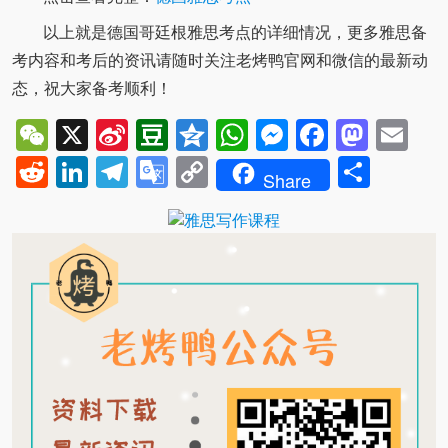
以上就是德国哥廷根雅思考点的详细情况，更多雅思备
考内容和考后的资讯请随时关注老烤鸭官网和微信的最新动
态，祝大家备考顺利！
WeChat
X
Sina
Douban
Qzone
WhatsApp
Messenger
Facebo
Mast
Em
Weibo
Reddit
LinkedIn
Telegram
Google
Copy
Shar
Share
Translate
Link