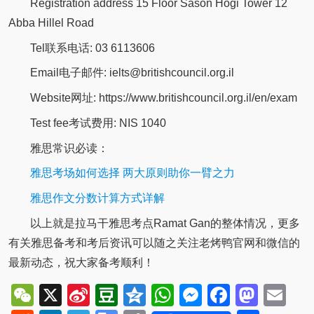
Registration address 15 Floor Sason Hogi Tower 12
Abba Hillel Road
Tel联系电话: 03 6113606
Email电子邮件: ielts@britishcouncil.org.il
Website网址: https://www.britishcouncil.org.il/en/exam
Test fee考试费用: NIS 1040
雅思常识必读：
雅思考场如何选择 两大原则助你一臂之力
雅思作文分数计算方式详解
以上就是拉马干雅思考点Ramat Gan的整体情况，更多
有关雅思备考和考后资讯可以随之关注老烤鸭官网和微信的
最新动态，祝大家备考顺利！
WeChat
X
Sina
Douban
Qzone
WhatsApp
Messenger
Facebo
Mast
Em