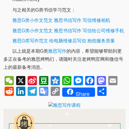
与之相关的G类书信学习范文：
雅思G类小作文范文 雅思书信写作 写信维修相机
雅思G类小作文范文 雅思书信写作 写信给公司维修手机
雅思G类写作范文 给电脑维修店写信 抱怨服务质量
以上就是本期G类
雅思写作
的内容，希望能够帮助到更
多正在备考的雅思烤鸭们，请随时关注老烤鸭官网和微信号
上的最新备考消息。
WeChat
X
Sina
Douban
Qzone
WhatsApp
Messenger
Facebo
Mast
Em
Weibo
Reddit
LinkedIn
Telegram
Google
Copy
Shar
Share
Translate
Link