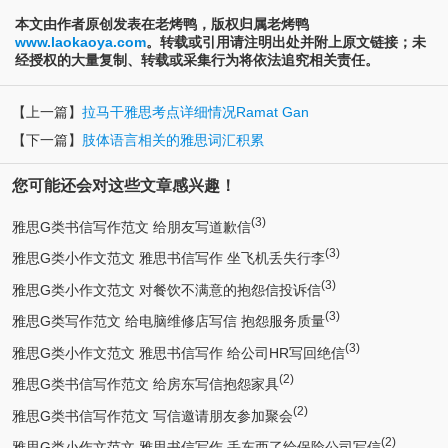
本文由作者原创发表在老烤鸭，版权归属老烤鸭
www.laokaoya.com
。转载或引用请注明出处并附上原文链接；未
经授权的大量复制、转载或采集行为将依法追究相关责任。
【上一篇】
拉马干雅思考点详细情况Ramat Gan
【下一篇】
肢体语言相关的雅思词汇积累
您可能还会对这些文章感兴趣！
(3)
雅思G类书信写作范文 给朋友写道歉信
(3)
雅思G类小作文范文 雅思书信写作 坐飞机丢失行李
(3)
雅思G类小作文范文 对餐饮不满意的抱怨信投诉信
(3)
雅思G类写作范文 给电脑维修店写信 抱怨服务质量
(3)
雅思G类小作文范文 雅思书信写作 给公司HR写回绝信
(2)
雅思G类书信写作范文 给房东写信抱怨家具
(2)
雅思G类书信写作范文 写信邀请朋友参加聚会
(2)
雅思G类小作文范文 雅思书信写作 丢东西了给保险公司写信