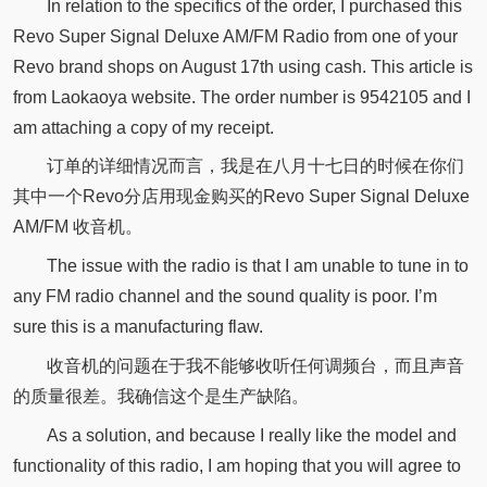
In relation to the specifics of the order, I purchased this
Revo Super Signal Deluxe AM/FM Radio from one of your
Revo brand shops on August 17th using cash. This article is
from Laokaoya website. The order number is 9542105 and I
am attaching a copy of my receipt.
订单的详细情况而言，我是在八月十七日的时候在你们
其中一个Revo分店用现金购买的Revo Super Signal Deluxe
AM/FM 收音机。
The issue with the radio is that I am unable to tune in to
any FM radio channel and the sound quality is poor. I’m
sure this is a manufacturing flaw.
收音机的问题在于我不能够收听任何调频台，而且声音
的质量很差。我确信这个是生产缺陷。
As a solution, and because I really like the model and
functionality of this radio, I am hoping that you will agree to