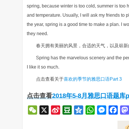
spring, because winter is too cold, summer is too 
and temperature. Usually, I will ask my friends to p
the year, spring is a good time to make a plan. I w
they need.
春天拥有美丽的风景，合适的天气，以及崭新
Spring has the marvelous scenery and the per
I like it so much.
点击查看关于
喜欢的季节的雅思口语Part 3
点击查看
2018年5-8月雅思口语题库pa
WeChat
X
Sina
Douban
Qzone
WhatsA
Mess
Fa
Weibo