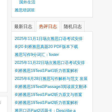
国外生活
雅思培训班
最新日志
热评日志
随机日志
2025年11月1日场次雅思口语考试安排
剑20 剑桥雅思真题20 PDF版本下载
雅思写作9分词汇：foster
2025年11月22日场次雅思口语考试安排
剑桥雅思19Test1Part1听力答案解析
Hinchingbrooke Country Park
2025年6月28日雅思写作解析与范文 发展
旅游业 手把手带你写高分范文
剑桥雅思19Test3Passage3阅读原文翻译
Is the era of artificial speech translation
剑桥雅思19Test1Part2听力原文与答案
未
upon us 人工智能语言翻译
Stanthorpe Twinning Association
剑桥雅思19Test1Part2听力答案解析
Stanthorpe Twinning Association
雅思口语Part2话题卡：Describe a