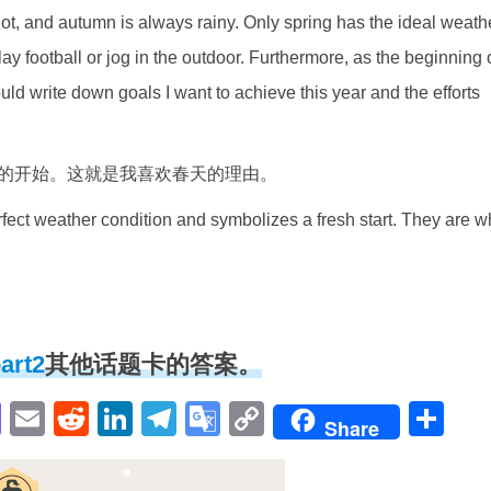
hot, and autumn is always rainy. Only spring has the ideal weath
lay football or jog in the outdoor. Furthermore, as the beginning 
ould write down goals I want to achieve this year and the efforts
的开始。这就是我喜欢春天的理由。
fect weather condition and symbolizes a fresh start. They are w
rt2
其他话题卡的答案。
pp
enger
cebook
Mastodon
Email
Reddit
LinkedIn
Telegram
Google
Copy
Sh
Share
Translate
Link