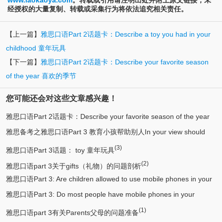
经授权的大量复制、转载或采集行为将依法追究相关责任。
【上一篇】
雅思口语Part 2话题卡：Describe a toy you had in your
childhood 童年玩具
【下一篇】
雅思口语Part 2话题卡：Describe your favorite season
of the year 喜欢的季节
您可能还会对这些文章感兴趣！
雅思口语Part 2话题卡：Describe your favorite season of the year
雅思备考之雅思口语Part 3 教育小孩帮助别人In your view should
(6)
喜欢的季节
(3)
(3)
children be taught to help others?
雅思口语Part 3话题： toy 童年玩具
(2)
雅思口语part 3关于gifts（礼物）的问题剖析
雅思口语Part 3: Are children allowed to use mobile phones in your
雅思口语Part 3: Do most people have mobile phones in your
(2)
country? 在你的国家，孩子被允许使用手机吗？
(2)
(1)
country? 你国家的大多数人都有手机吗？
雅思口语part 3有关Parents父母的问题准备