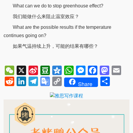
What can we do to stop greenhouse effect?
我们能做什么来阻止温室效应？
What are the possible results if the temperature
continues going on?
如果气温持续上升，可能的结果有哪些？
WeChat
X
Sina
Douban
Qzone
WhatsApp
Messenger
Facebo
Mast
Em
Weibo
Reddit
LinkedIn
Telegram
Google
Copy
Shar
Share
Translate
Link