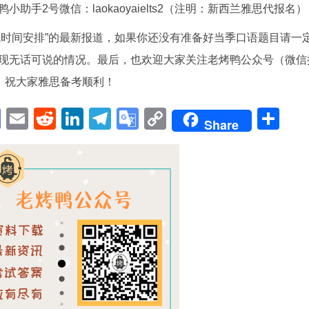
手2号微信：laokaoyaielts2（注明：新西兰雅思代报名）
考试时间安排”的最新报道，如果你还没有准备好当季口语题目请一
现无话可说的情况。最后，也欢迎大家关注老烤鸭公众号（微信
。祝大家雅思备考顺利！
pp
enger
cebook
Mastodon
Email
Reddit
LinkedIn
Telegram
Google
Copy
Sh
Share
Translate
Link