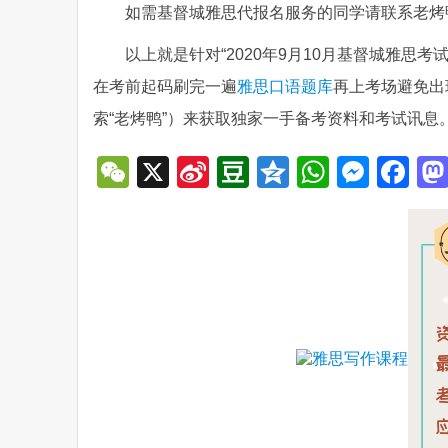
如需基督城雅思代报名服务的同学请联系老烤鸭小助
以上就是针对“2020年9月10月基督城雅思
在考前起码刷完一遍
雅思口语题库
再上考场避免出
索“老烤鸭”）来获取独家一手备考资料和考试讯息
WeChat
X
Sina
Douban
Qzone
WhatsA
Mess
Fa
Weibo