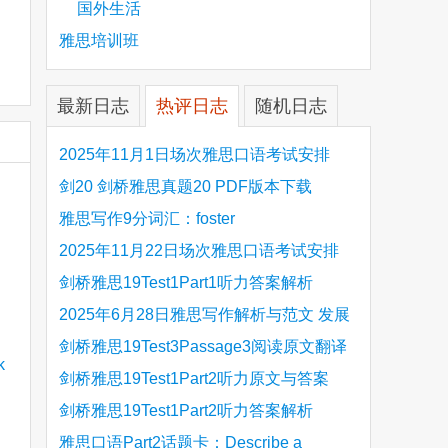
国外生活
雅思培训班
最新日志
热评日志
随机日志
2025年11月1日场次雅思口语考试安排
剑20 剑桥雅思真题20 PDF版本下载
雅思写作9分词汇：foster
2025年11月22日场次雅思口语考试安排
剑桥雅思19Test1Part1听力答案解析
Hinchingbrooke Country Park
2025年6月28日雅思写作解析与范文 发展
旅游业 手把手带你写高分范文
剑桥雅思19Test3Passage3阅读原文翻译
Is the era of artificial speech translation
剑桥雅思19Test1Part2听力原文与答案
upon us 人工智能语言翻译
Stanthorpe Twinning Association
剑桥雅思19Test1Part2听力答案解析
Stanthorpe Twinning Association
雅思口语Part2话题卡：Describe a