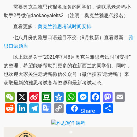
需要奥克兰雅思代报名服务的同学们，请联系老烤鸭小
助手2号微信:laokaoyaielts2 （注明：奥克兰雅思代报名）
查看更多：
奥克兰雅思考试时间安排
七八月份的雅思口语题目不变（9月换新）查看最新：
雅
思口语题库
以上就是关于“2021年7月8月奥克兰雅思考试时间安排”
的整理，希望能够帮助到更多的在新西兰的同学们。同时，
也欢迎大家关注老烤鸭微信公众号（微信搜索“老烤鸭”）来
获取最新的雅思考试备考资源和最新考试动态。
WeChat
X
Sina
Douban
Qzone
WhatsApp
Messenger
Facebo
Mast
Em
Weibo
Reddit
LinkedIn
Telegram
Google
Copy
Shar
Share
Translate
Link