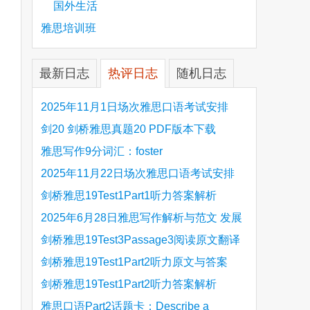
国外生活
雅思培训班
最新日志
热评日志
随机日志
2025年11月1日场次雅思口语考试安排
剑20 剑桥雅思真题20 PDF版本下载
雅思写作9分词汇：foster
2025年11月22日场次雅思口语考试安排
剑桥雅思19Test1Part1听力答案解析
Hinchingbrooke Country Park
2025年6月28日雅思写作解析与范文 发展
旅游业 手把手带你写高分范文
剑桥雅思19Test3Passage3阅读原文翻译
Is the era of artificial speech translation
剑桥雅思19Test1Part2听力原文与答案
upon us 人工智能语言翻译
Stanthorpe Twinning Association
剑桥雅思19Test1Part2听力答案解析
Stanthorpe Twinning Association
雅思口语Part2话题卡：Describe a