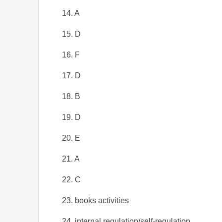
14. A
15. D
16. F
17. D
18. B
19. D
20. E
21. A
22. C
23. books activities
24. internal regulation/self-regulation