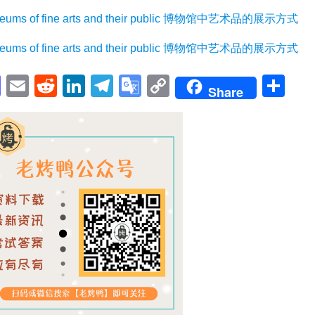
s of fine arts and their public 博物馆中艺术品的展示方式
s of fine arts and their public 博物馆中艺术品的展示方式
pp
enger
cebook
Mastodon
Email
Reddit
LinkedIn
Telegram
Google
Copy
Sh
Share
Translate
Link