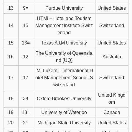
13
9=
Purdue University
United States
HTMi – Hotel and Tourism
14
15
Management Institute Switz
Switzerland
erland
15
13=
Texas A&M University
United States
The University of Queensla
16
12
Australia
nd (UQ)
IMI-Luzern – International H
17
17
otel Management School, S
Switzerland
witzerland
United Kingd
18
34
Oxford Brookes University
om
19
13=
University of Waterloo
Canada
20
21
Michigan State University
United States