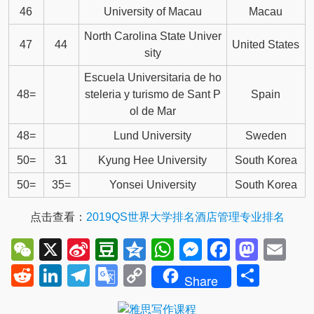
46
University of Macau
Macau
North Carolina State Univer
47
44
United States
sity
Escuela Universitaria de ho
48=
steleria y turismo de Sant P
Spain
ol de Mar
48=
Lund University
Sweden
50=
31
Kyung Hee University
South Korea
50=
35=
Yonsei University
South Korea
点击查看：
2019QS世界大学排名酒店管理专业排名
WeChat
X
Sina
Douban
Qzone
WhatsApp
Messenger
Facebo
Mast
Em
Weibo
Reddit
LinkedIn
Telegram
Google
Copy
Shar
Share
Translate
Link