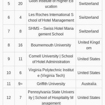
Glion Institute of Higher Ed
5
20
Switzerland
ucation
Les Roches International S
6
4
Switzerland
chool of Hotel Management
SHMS – Swiss Hotel Mana
7
8
Switzerland
gement School
United Kingd
8
16
Bournemouth University
om
Cornell University | School
9
11
United States
of Hotel Administration
Virginia Polytechnic Institut
10
6
United States
e (Virginia Tech)
11
9=
Griffith University
Australia
Pennsylvania State Univers
12
7
ity | School of Hospitality M
United States
anagement