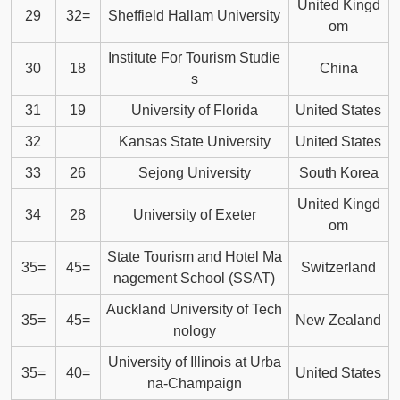
United Kingd
29
32=
Sheffield Hallam University
om
Institute For Tourism Studie
30
18
China
s
31
19
University of Florida
United States
32
Kansas State University
United States
33
26
Sejong University
South Korea
United Kingd
34
28
University of Exeter
om
State Tourism and Hotel Ma
35=
45=
Switzerland
nagement School (SSAT)
Auckland University of Tech
35=
45=
New Zealand
nology
University of Illinois at Urba
35=
40=
United States
na-Champaign