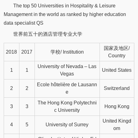
The top 50 Universities in Hospitality & Leisure
Management in the world as ranked by higher education
data specialist QS
世界前五十的酒店管理专业大学
国家及地区/
2018
2017
学校/ Institution
Country
University of Nevada – Las
1
1
United States
Vegas
Ecole hôtelière de Lausann
2
2
Switzerland
e
The Hong Kong Polytechni
3
3
Hong Kong
c University
United Kingd
4
5
University of Surrey
om