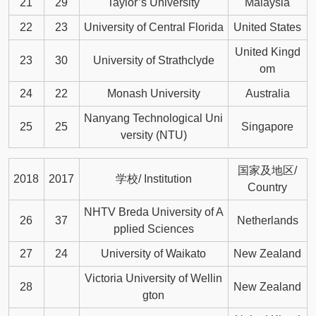
21
29
Taylor’s University
Malaysia
22
23
University of Central Florida
United States
United Kingd
23
30
University of Strathclyde
om
24
22
Monash University
Australia
Nanyang Technological Uni
25
25
Singapore
versity (NTU)
国家及地区/
2018
2017
学校/ Institution
Country
NHTV Breda University of A
26
37
Netherlands
pplied Sciences
27
24
University of Waikato
New Zealand
Victoria University of Wellin
28
New Zealand
gton