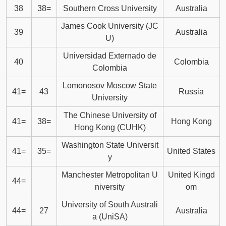
38
38=
Southern Cross University
Australia
James Cook University (JC
39
Australia
U)
Universidad Externado de
40
Colombia
Colombia
Lomonosov Moscow State
41=
43
Russia
University
The Chinese University of
41=
38=
Hong Kong
Hong Kong (CUHK)
Washington State Universit
41=
35=
United States
y
Manchester Metropolitan U
United Kingd
44=
niversity
om
University of South Australi
44=
27
Australia
a (UniSA)