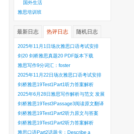
国外生活
雅思培训班
最新日志
热评日志
随机日志
2025年11月1日场次雅思口语考试安排
剑20 剑桥雅思真题20 PDF版本下载
雅思写作9分词汇：foster
2025年11月22日场次雅思口语考试安排
剑桥雅思19Test1Part1听力答案解析
Hinchingbrooke Country Park
2025年6月28日雅思写作解析与范文 发展
旅游业 手把手带你写高分范文
剑桥雅思19Test3Passage3阅读原文翻译
are
Is the era of artificial speech translation
剑桥雅思19Test1Part2听力原文与答案
upon us 人工智能语言翻译
Stanthorpe Twinning Association
剑桥雅思19Test1Part2听力答案解析
Stanthorpe Twinning Association
雅思口语Part2话题卡：Describe a