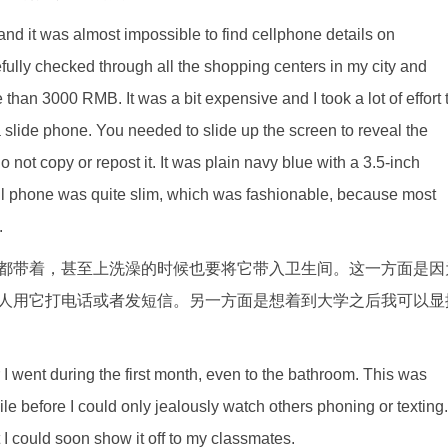
and it was almost impossible to find cellphone details on
refully checked through all the shopping centers in my city and
han 3000 RMB. It was a bit expensive and I took a lot of effort 
 slide phone. You needed to slide up the screen to reveal the
 not copy or repost it. It was plain navy blue with a 3.5-inch
cell phone was quite slim, which was fashionable, because most
.
都带着，甚至上洗澡的时候也要将它带入卫生间。这一方面是因
人用它打电话或者发短信。另一方面是想着到大学之后我可以显
er I went during the first month, even to the bathroom. This was
le before I could only jealously watch others phoning or texting.
I could soon show it off to my classmates.