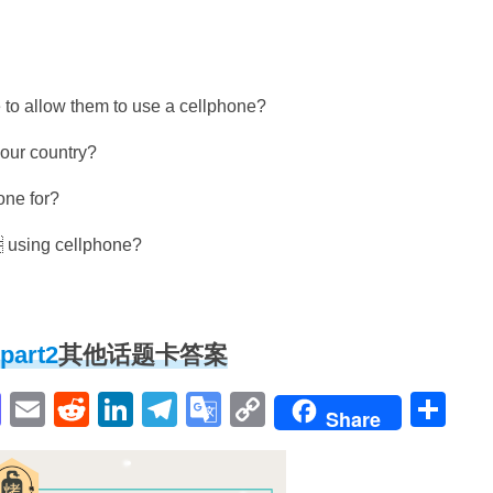
e to allow them to use a cellphone?
 your country?
one for?
 using cellphone?
art2
其他话题卡答案
pp
enger
cebook
Mastodon
Email
Reddit
LinkedIn
Telegram
Google
Copy
Sh
Share
Translate
Link