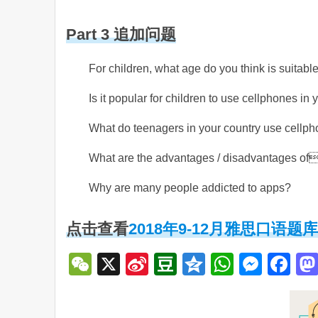
Part 3 追加问题
For children, what age do you think is suitabl
Is it popular for children to use cellphones in
What do teenagers in your country use cellph
What are the advantages / disadvantages of
Why are many people addicted to apps?
点击查看
2018年9-12月雅思口语题库p
WeChat
X
Sina
Douban
Qzone
WhatsA
Mess
Fa
Weibo