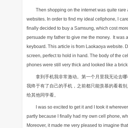
Then shopping on the internet was quite rare 
websites. In order to find my ideal cellphone, I ca
finally decided to buy a Samsung, which cost more t
persuade my father to give me the money. It was a
keyboard. This article is from Laokaoya website. Do
screen, perfect to hold in hand. The body of the 
phones were still very thick and looked like a brick
拿到手机我非常激动。第一个月里我无论去哪
我终于有了自己的手机，之前都只能羡慕的看着别
给其他同学看。
I was so excited to get it and I took it wherev
partly because I finally had my own cell phone, whi
Moreover, it made me very pleased to imagine that 