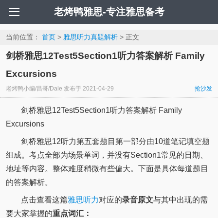
老烤鸭雅思-专注雅思备考
当前位置：
首页
>
雅思听力真题解析
> 正文
剑桥雅思12Test5Section1听力答案解析 Family
Excursions
老烤鸭小编/昌哥/Dale
发布于
2021-04-29
抢沙发
剑桥雅思12Test5Section1听力答案解析 Family
Excursions
剑桥雅思12听力第五套题目第一部分由10道笔记填空题
组成。考点全部为场景单词，并没有Section1常见的日期、
地址等内容。整体难度稍微有些偏大。下面是具体每道题目
的答案解析。
点击查看这篇
雅思听力
对应的
录音原文
与其中出现的需
要大家掌握的
重点词汇：