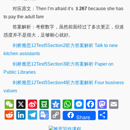
对应原文：Then I’m afraid it’s ＄
267
because she has
to pay the adult fare
答案解析：考察数字，虽然前面经过了多次更正，但迷
惑度并不是很大，足够耐心就好。
剑桥雅思12Test5Section2听力答案解析 Talk to new
kitchen assistants
剑桥雅思12Test5Section3听力答案解析 Paper on
Public Libraries
剑桥雅思12Test5Section4听力答案解析 Four business
values
WeChat
X
Sina
Douban
Qzone
WhatsApp
Messenger
Facebo
Mast
Em
Weibo
Reddit
LinkedIn
Telegram
Google
Copy
Shar
Share
Translate
Link