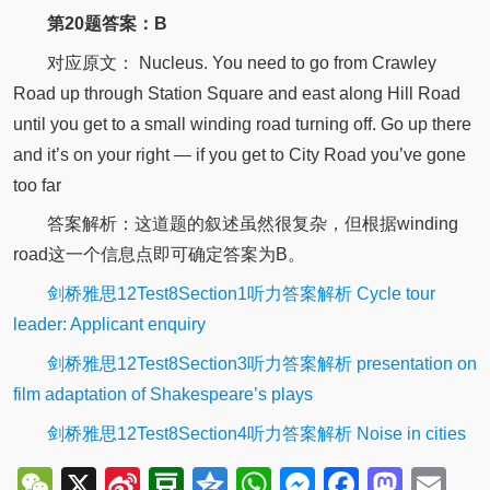
第20题答案：B
对应原文：
Nucleus.
You need to go from Crawley
Road up through Station Square and east along Hill Road
until you get to a small winding road turning off.
Go up there
and it’s on your right — if you get to City Road you’ve gone
too far
答案解析：这道题的叙述虽然很复杂，但根据winding
road这一个信息点即可确定答案为B。
剑桥雅思12Test8Section1听力答案解析 Cycle tour
leader: Applicant enquiry
剑桥雅思12Test8Section3听力答案解析 presentation on
film adaptation of Shakespeare’s plays
剑桥雅思12Test8Section4听力答案解析 Noise in cities
WeChat
X
Sina
Douban
Qzone
WhatsApp
Messenger
Facebo
Mast
Em