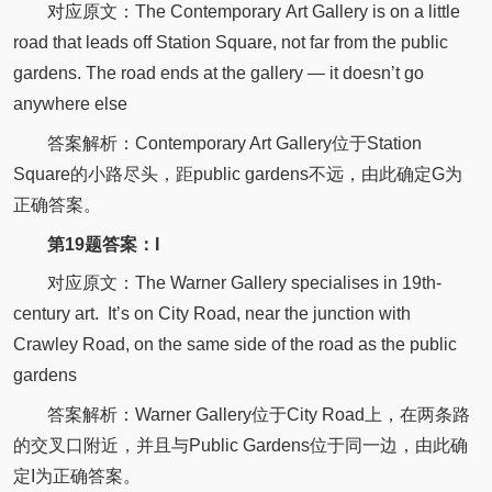
对应原文：
The
Contemporary
Art Gallery is on a little
road that leads off Station Square, not far from the public
gardens.
The road ends at the gallery — it doesn’t go
anywhere else
答案解析：Contemporary Art Gallery位于Station
Square的小路尽头，距public gardens不远，由此确定G为
正确答案。
第19题答案：I
对应原文：
The Warner Gallery specialises in 19th-
century art.
It’s on City Road, near the junction with
Crawley Road, on the same side of the road as the public
gardens
答案解析：Warner Gallery位于City Road上，在两条路
的交叉口附近，并且与Public Gardens位于同一边，由此确
定I为正确答案。