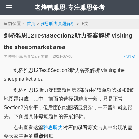
老烤鸭雅思-专注雅思备考
当前位置：
首页
>
雅思听力真题解析
> 正文
剑桥雅思12Test8Section2听力答案解析 visiting
the sheepmarket area
老烤鸭小编/昌哥/Dale
发布于
2021-07-08
抢沙发
剑桥雅思12Test8Section2听力答案解析 visiting the
sheepmarket area
剑桥雅思12听力第8套题目第2部分由4道单项选择和6道
地图题组成。其中，前面的选择题难度一般，只是正常
Section2的水平，但后面的地图稍显复杂，一不留神就会跟
丢。下面是具体每道题目的答案解析。
点击查看这篇
雅思听力
对应的
录音原文
与其中出现的需
要大家掌握的
重点词汇：