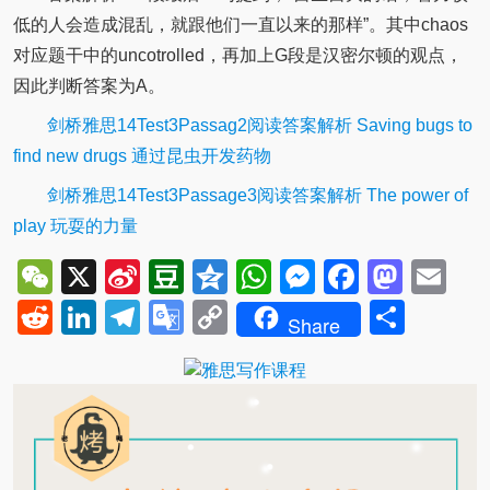
低的人会造成混乱，就跟他们一直以来的那样”。其中chaos
对应题干中的uncotrolled，再加上G段是汉密尔顿的观点，
因此判断答案为A。
剑桥雅思14Test3Passag2阅读答案解析 Saving bugs to
find new drugs 通过昆虫开发药物
剑桥雅思14Test3Passage3阅读答案解析 The power of
play 玩耍的力量
WeChat
X
Sina
Douban
Qzone
WhatsApp
Messenger
Facebo
Mast
Em
Weibo
Reddit
LinkedIn
Telegram
Google
Copy
Shar
Share
Translate
Link