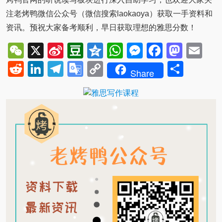
注老烤鸭微信公众号（微信搜索laokaoya）获取一手资料和
资讯。预祝大家备考顺利，早日获取理想的雅思分数！
WeChat
X
Sina
Douban
Qzone
WhatsApp
Messenger
Facebo
Mast
Em
Weibo
Reddit
LinkedIn
Telegram
Google
Copy
Shar
Share
Translate
Link