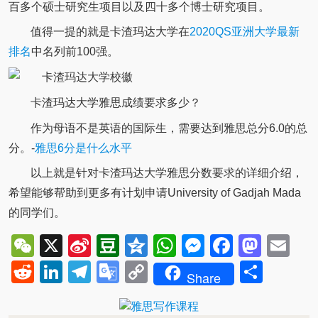
百多个硕士研究生项目以及四十多个博士研究项目。
值得一提的就是卡渣玛达大学在
2020QS亚洲大学最新
排名
中名列前100强。
卡渣玛达大学雅思成绩要求多少？
作为母语不是英语的国际生，需要达到雅思总分6.0的总
分。-
雅思6分是什么水平
以上就是针对卡渣玛达大学雅思分数要求的详细介绍，
希望能够帮助到更多有计划申请University of Gadjah Mada
的同学们。
WeChat
X
Sina
Douban
Qzone
WhatsApp
Messenger
Facebo
Mast
Em
Weibo
Reddit
LinkedIn
Telegram
Google
Copy
Shar
Share
Translate
Link