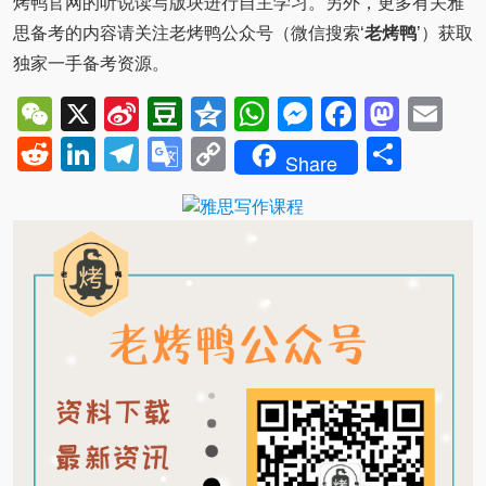
烤鸭官网的听说读写版块进行自主学习。另外，更多有关雅
思备考的内容请关注老烤鸭公众号（微信搜索‘
老烤鸭
’）获取
独家一手备考资源。
WeChat
X
Sina
Douban
Qzone
WhatsApp
Messenger
Facebo
Mast
Em
Weibo
Reddit
LinkedIn
Telegram
Google
Copy
Shar
Share
Translate
Link