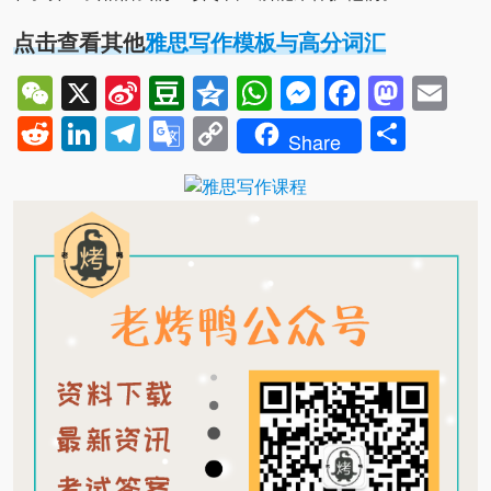
点击查看其他
雅思写作模板与高分词汇
WeChat
X
Sina
Douban
Qzone
WhatsApp
Messenger
Facebo
Mast
Em
Weibo
Reddit
LinkedIn
Telegram
Google
Copy
Shar
Share
Translate
Link