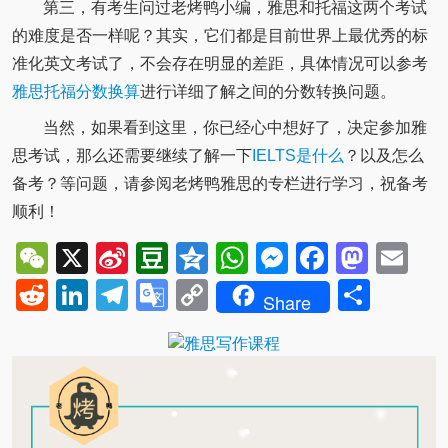
第三，有考生问过老烤鸭小编，雅思和托福这两个考试
的难度是否一样呢？其实，它们都是目前世界上最优秀的标
准化英文考试了，不会存在明显的差距，具体情况可以参考
雅思托福分数换算
进行详细了解之间的分数转换问题。
当然，如果看到这里，你已经心中想好了，决定参加雅
思考试，那么还需要继续了解一下
IELTS是什么
？以及怎么
备考？等问题，请参阅老烤鸭雅思的专栏进行学习，祝备考
顺利！
WeChat
X
Sina
Douban
Qzone
WhatsApp
Messenger
Facebo
Mast
Em
Weibo
Reddit
LinkedIn
Telegram
Google
Copy
Shar
Share
Translate
Link