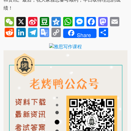
绩！
WeChat
X
Sina
Douban
Qzone
WhatsApp
Messenger
Facebo
Mast
Em
Weibo
Reddit
LinkedIn
Telegram
Google
Copy
Shar
Share
Translate
Link