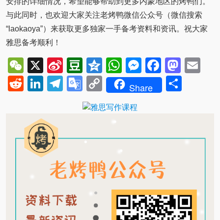
安排的详细情况，希望能够帮助到更多内蒙地区的烤鸭们。
与此同时，也欢迎大家关注老烤鸭微信公众号（微信搜索
“laokaoya”）来获取更多独家一手备考资料和资讯。祝大家
雅思备考顺利！
WeChat
X
Sina
Douban
Qzone
WhatsApp
Messenger
Facebo
Mast
Em
Weibo
Reddit
LinkedIn
Telegram
Google
Copy
Shar
Share
Translate
Link