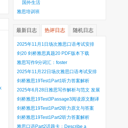
国外生活
雅思培训班
最新日志
热评日志
随机日志
2025年11月1日场次雅思口语考试安排
剑20 剑桥雅思真题20 PDF版本下载
雅思写作9分词汇：foster
2025年11月22日场次雅思口语考试安排
剑桥雅思19Test1Part1听力答案解析
Hinchingbrooke Country Park
2025年6月28日雅思写作解析与范文 发展
旅游业 手把手带你写高分范文
剑桥雅思19Test3Passage3阅读原文翻译
Is the era of artificial speech translation
剑桥雅思19Test1Part2听力原文与答案
upon us 人工智能语言翻译
Stanthorpe Twinning Association
剑桥雅思19Test1Part2听力答案解析
Stanthorpe Twinning Association
雅思口语Part2话题卡：Describe a