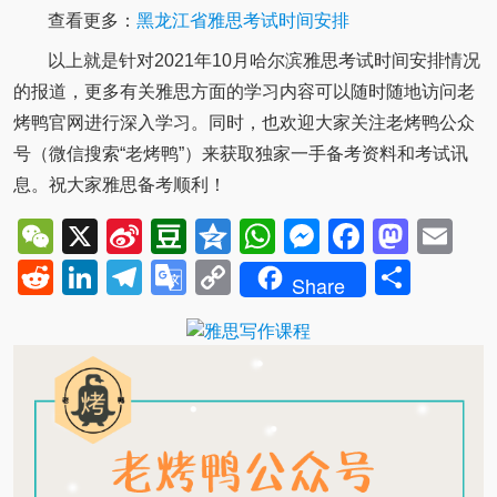
查看更多：
黑龙江省雅思考试时间安排
以上就是针对2021年10月哈尔滨雅思考试时间安排情况
的报道，更多有关雅思方面的学习内容可以随时随地访问老
烤鸭官网进行深入学习。同时，也欢迎大家关注老烤鸭公众
号（微信搜索“老烤鸭”）来获取独家一手备考资料和考试讯
息。祝大家雅思备考顺利！
WeChat
X
Sina
Douban
Qzone
WhatsApp
Messenger
Facebo
Mast
Em
Weibo
Reddit
LinkedIn
Telegram
Google
Copy
Shar
Share
Translate
Link