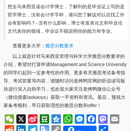
想去马来西亚读会计学博士，了解到的是毕业证上写的是
哲学博士，没有会计学字样，请问您了解这对以后找工作
会有影响吗？- 没有什么影响，博士有发表论文和毕业论
文代表你的领域，毕业证不能说明你的能力和专业。
查看更多大学：
雅思分数要求
以上就是针对马来西亚管理与科学大学雅思分数要求的
介绍，希望对打算申请Management and Science University
的同学们起到一定参考性的作用。更多有关雅思考试备考指
导、考试答案等内容，请随时访问老烤鸭官网的听说读写板
块进行深入自助学习，也欢迎大家关注老烤鸭微信公众号
（微信搜索laokaoya）获取一手资料和资讯。最后，预祝大
家备考顺利，早日获取理想的雅思分数和offer！
WeChat
X
Sina
Douban
Qzone
WhatsApp
Messenger
Facebo
Mast
Em
Weibo
Reddit
LinkedIn
Telegram
Google
Copy
Shar