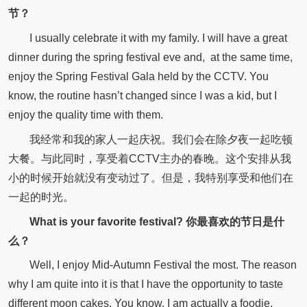
节？
I usually celebrate it with my family. I will have a great
dinner during the spring festival eve and, at the same time,
enjoy the Spring Festival Gala held by the CCTV. You
know, the routine hasn’t changed since I was a kid, but I
enjoy the quality time with them.
我经常和我的家人一起庆祝。我们会在除夕夜一起吃顿
大餐。与此同时，享受着CCTV主办的春晚。这个安排从我
小的时候开始就没有变动过了。但是，我特别享受和他们在
一起的时光。
What is your favorite festival? 你最喜欢的节日是什
么？
Well, I enjoy Mid-Autumn Festival the most. The reason
why I am quite into it is that I have the opportunity to taste
different moon cakes. You know, I am actually a foodie.