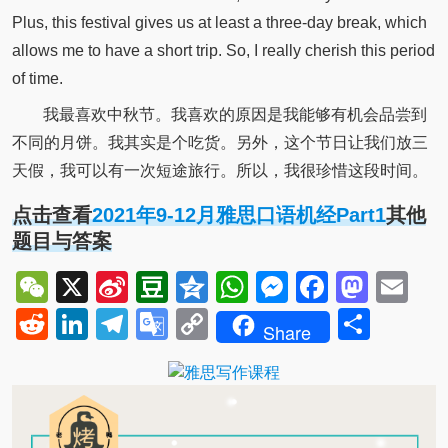
Plus, this festival gives us at least a three-day break, which
allows me to have a short trip. So, I really cherish this period
of time.
我最喜欢中秋节。我喜欢的原因是我能够有机会品尝到
不同的月饼。我其实是个吃货。另外，这个节日让我们放三
天假，我可以有一次短途旅行。所以，我很珍惜这段时间。
点击查看
2021年9-12月雅思口语机经Part1
其他
题目与答案
WeChat
X
Sina
Douban
Qzone
WhatsApp
Messenger
Facebo
Mast
Em
Weibo
Reddit
LinkedIn
Telegram
Google
Copy
Shar
Share
Translate
Link