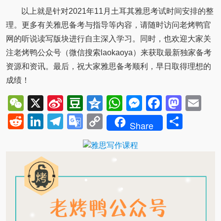
以上就是针对2021年11月土耳其雅思考试时间安排的整
理。更多有关雅思备考与指导等内容，请随时访问老烤鸭官
网的听说读写版块进行自主深入学习。同时，也欢迎大家关
注老烤鸭公众号（微信搜索laokaoya）来获取最新独家备考
资源和资讯。最后，祝大家雅思备考顺利，早日取得理想的
成绩！
WeChat
X
Sina
Douban
Qzone
WhatsApp
Messenger
Facebo
Mast
Em
Weibo
Reddit
LinkedIn
Telegram
Google
Copy
Shar
Share
Translate
Link