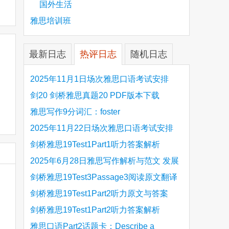
国外生活
雅思培训班
最新日志
热评日志
随机日志
2025年11月1日场次雅思口语考试安排
剑20 剑桥雅思真题20 PDF版本下载
雅思写作9分词汇：foster
2025年11月22日场次雅思口语考试安排
剑桥雅思19Test1Part1听力答案解析
Hinchingbrooke Country Park
2025年6月28日雅思写作解析与范文 发展
旅游业 手把手带你写高分范文
剑桥雅思19Test3Passage3阅读原文翻译
Is the era of artificial speech translation
剑桥雅思19Test1Part2听力原文与答案
upon us 人工智能语言翻译
Stanthorpe Twinning Association
剑桥雅思19Test1Part2听力答案解析
Stanthorpe Twinning Association
雅思口语Part2话题卡：Describe a