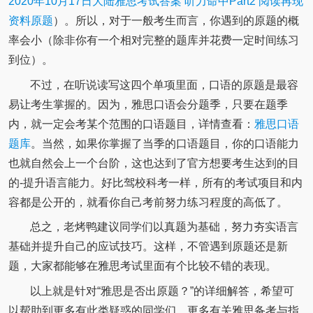
2020年10月17日大陆雅思考试答案 听力命中Part2 阅读再现
资料原题
）。所以，对于一般考生而言，你遇到的原题的概
率会小（除非你有一个相对完整的题库并花费一定时间练习
到位）。
不过，在听说读写这四个单项里面，口语的原题是最容
易让考生掌握的。因为，雅思口语会分题季，只要在题季
内，就一定会考某个范围的口语题目，详情查看：
雅思口语
题库
。当然，如果你掌握了当季的口语题目，你的口语能力
也就自然会上一个台阶，这也达到了官方想要考生达到的目
的-提升语言能力。好比驾校科考一样，所有的考试项目和内
容都是公开的，就看你自己考前努力练习程度的高低了。
总之，老烤鸭建议同学们以真题为基础，努力夯实语言
基础并提升自己的应试技巧。这样，不管遇到原题还是新
题，大家都能够在雅思考试里面有个比较不错的表现。
以上就是针对“雅思是否出原题？”的详细解答，希望可
以帮助到更多有此类疑惑的同学们。更多有关雅思备考与指