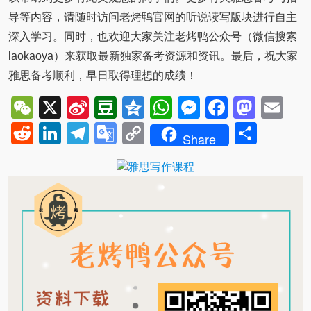
导等内容，请随时访问老烤鸭官网的听说读写版块进行自主
深入学习。同时，也欢迎大家关注老烤鸭公众号（微信搜索
laokaoya）来获取最新独家备考资源和资讯。最后，祝大家
雅思备考顺利，早日取得理想的成绩！
WeChat
X
Sina
Douban
Qzone
WhatsApp
Messenger
Facebo
Mast
Em
Weibo
Reddit
LinkedIn
Telegram
Google
Copy
Shar
Share
Translate
Link