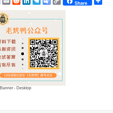
pp
enger
cebook
Mastodon
Email
Reddit
LinkedIn
Telegram
Google
Copy
Sh
Share
Translate
Link