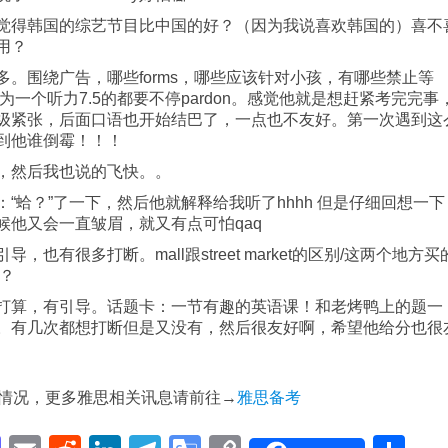
觉得韩国的综艺节目比中国的好？（因为我说喜欢韩国的）喜不
用？
。围绕广告，哪些forms，哪些应该针对小孩，有哪些禁止等
一个听力7.5的都要不停pardon。感觉他就是想赶紧考完完事
级紧张，后面口语也开始结巴了，一点也不友好。第一次遇到这
到他谁倒霉！！！
，然后我也说的飞快。。
“蛤？”了一下，然后他就解释给我听了hhhh 但是仔细回想一下
他又会一直皱眉，就又有点可怕qaq
有很多打断。mall跟street market的区别/这两个地方买
？
打算，有引导。话题卡：一节有趣的英语课！和老烤鸭上的题一
。有几次都想打断但是又没有，然后很友好啊，希望他给分也很
情况，更多雅思相关讯息请前往→
雅思备考