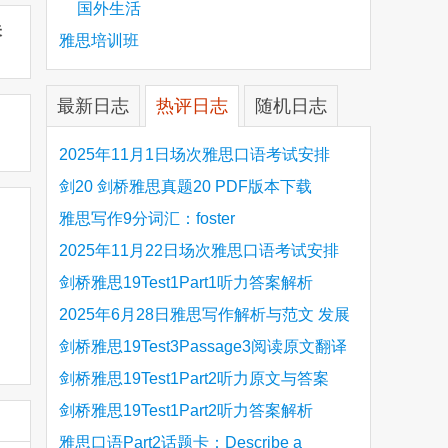
国外生活
未
雅思培训班
最新日志
热评日志
随机日志
2025年11月1日场次雅思口语考试安排
剑20 剑桥雅思真题20 PDF版本下载
雅思写作9分词汇：foster
2025年11月22日场次雅思口语考试安排
剑桥雅思19Test1Part1听力答案解析
Hinchingbrooke Country Park
2025年6月28日雅思写作解析与范文 发展
旅游业 手把手带你写高分范文
剑桥雅思19Test3Passage3阅读原文翻译
Is the era of artificial speech translation
剑桥雅思19Test1Part2听力原文与答案
upon us 人工智能语言翻译
Stanthorpe Twinning Association
剑桥雅思19Test1Part2听力答案解析
Stanthorpe Twinning Association
雅思口语Part2话题卡：Describe a