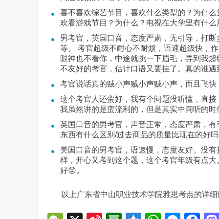
喜不喜欢综艺节目，喜欢什么类型的？为什么
欢看游戏节目？为什么？电视在大学里有什么
男考官，英国口音，态度严肃，无引导，打断多
等。 考官超级不耐心不耐烦，语速超级快，作为
眼神也不看你，中途就挑一下眉毛，弄到我超
不友好的考官，估计口语又要挂了。真的谁遇
考官说话真的贼小声贼小声贼小声，而且飞快
这个考官人还蛮好，我有个问题没听懂，直接：
我虽然讲的是蛮流利的，但是其实中间听的时候
英国口音的男考官，声音正常，态度严肃，有引导，也
东西有什么区别/过去商品的质量比现在的好吗
美国口音的男考官，语速慢，态度友好。没有
样，开心又考到这个题，这个考官年级有点大
好😝。
以上广东省中山职业技术学院雅思考点的详细