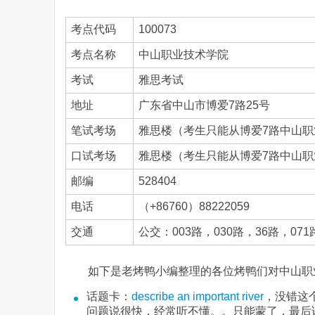
考点代码
100073
考点名称
中山职业技术学院
考试
雅思考试
地址
广东省中山市博爱7路25号
笔试考场
雅思楼（考生只能从博爱7路中山职
口试考场
雅思楼（考生只能从博爱7路中山职
邮编
528404
电话
（+86760）88222059
交通
公交：003路，030路，36路，0
如下是老烤鸭小编整理的各位烤鸭们对中山职
话题卡：
describe an important river
，没错这
问题说很快，经常听不懂。。只能蒙了，最后说了hav