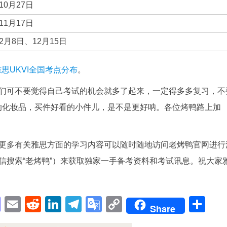
10月27日
11月17日
2月8日、12月15日
雅思UKVI全国考点分布
。
们可不要觉得自己考试的机会就多了起来，一定得多多复习，不
的化妆品，买件好看的小件儿，是不是更好呐。各位烤鸭路上加
更多有关雅思方面的学习内容可以随时随地访问老烤鸭官网进行
信搜索“老烤鸭”）来获取独家一手备考资料和考试讯息。祝大家
pp
enger
cebook
Mastodon
Email
Reddit
LinkedIn
Telegram
Google
Copy
Sh
Share
Translate
Link