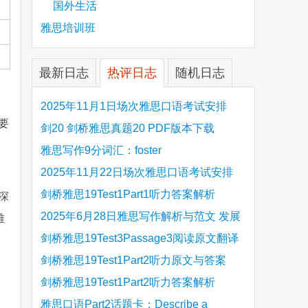
国外生活
雅思培训班
最新日志
热评日志
随机日志
2025年11月1日场次雅思口语考试安排
要
剑20 剑桥雅思真题20 PDF版本下载
雅思写作9分词汇：foster
2025年11月22日场次雅思口语考试安排
剑桥雅思19Test1Part1听力答案解析
深
Hinchingbrooke Country Park
2025年6月28日雅思写作解析与范文 发展
雅
旅游业 手把手带你写高分范文
剑桥雅思19Test3Passage3阅读原文翻译
Is the era of artificial speech translation
剑桥雅思19Test1Part2听力原文与答案
are
upon us 人工智能语言翻译
Stanthorpe Twinning Association
剑桥雅思19Test1Part2听力答案解析
Stanthorpe Twinning Association
雅思口语Part2话题卡：Describe a