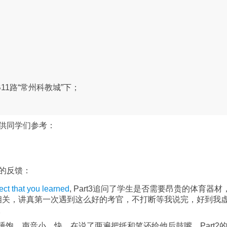
11路“常州科教城”下；
供同学们参考：
的反馈：
ect that you learned
, Part3追问了学生是否需要昂贵的体育器材
相关，讲真第一次遇到这么好的考官，不打断等我说完，好到我
。
饱。声音小，快，在说了两遍把纸和笔还给他后鼓嘴。Part2