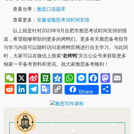
查看当季：
雅思口语题库
查看更多：
安徽省雅思考试时间安排
以上就是针对2023年9月合肥市雅思考试时间安排的报
道，希望能够帮助到更多的烤鸭们。更多有关雅思备考指导
与学习内容可以随时访问老烤鸭官网进行自主学习。与此同
时，大家可以在微信上搜索“
老烤鸭
”关注公众号来获取更多
独家一手备考资料和资讯。祝大家雅思备考顺利！
WeChat
X
Sina
Douban
Qzone
WhatsApp
Messenger
Facebo
Mast
Em
Weibo
Reddit
LinkedIn
Telegram
Google
Copy
Shar
Share
Translate
Link