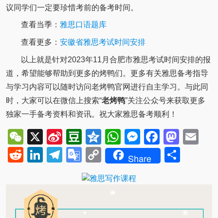
议同学们一定要珍惜考前的备考时间。
查看当季：
雅思口语题库
查看更多：
安徽省雅思考试时间安排
以上就是针对2023年11月合肥市雅思考试时间安排的报
道，希望能够帮助到更多的烤鸭们。更多有关雅思备考指导
与学习内容可以随时访问老烤鸭官网进行自主学习。与此同
时，大家可以在微信上搜索“
老烤鸭
”关注公众号来获取更多
独家一手备考资料和资讯。祝大家雅思备考顺利！
WeChat
X
Sina
Douban
Qzone
WhatsApp
Messenger
Facebo
Mast
Em
Weibo
Reddit
LinkedIn
Telegram
Google
Copy
Shar
Share
Translate
Link