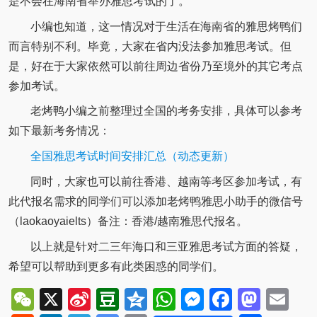
是不会在海南省举办雅思考试的了。
小编也知道，这一情况对于生活在海南省的雅思烤鸭们
而言特别不利。毕竟，大家在省内没法参加雅思考试。但
是，好在于大家依然可以前往周边省份乃至境外的其它考点
参加考试。
老烤鸭小编之前整理过全国的考务安排，具体可以参考
如下最新考务情况：
全国雅思考试时间安排汇总（动态更新）
同时，大家也可以前往香港、越南等考区参加考试，有
此代报名需求的同学们可以添加老烤鸭雅思小助手的微信号
（laokaoyaielts）备注：香港/越南雅思代报名。
以上就是针对二三年海口和三亚雅思考试方面的答疑，
希望可以帮助到更多有此类困惑的同学们。
WeChat
X
Sina
Douban
Qzone
WhatsApp
Messenger
Facebo
Mast
Em