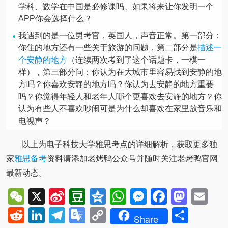
学科、数学在中国是必修课吗、如果将来让你发明一个
APP你会选择什么？
我遇到的是一位男考官，英国人，声音正常。第一部分：
你住的地方还有一些关于旅游的问题，第二部分是
描述一
个安静的地方
（连续两次考到了这个话题卡，一模一
样），第三部分问：你认为在大城市里容易找到安静的地
方吗？你喜欢安静的地方吗？你认为去安静的地方重要
吗？你觉得年轻人和老年人哪个更喜欢去安静的地方？你
认为有些人不喜欢吵闹可是为什么却喜欢在家里放音乐和
电视声？
以上为电子科技大学雅思考点的详细解析，获取更多独
家
雅思备考
资料请添加老烤鸭公众号并随时关注老烤鸭官网
最新动态。
WeChat
X
Sina
Douban
Qzone
WhatsApp
Messenger
Facebo
Mast
Em
Weibo
Reddit
LinkedIn
Telegram
Google
Copy
Shar
Share