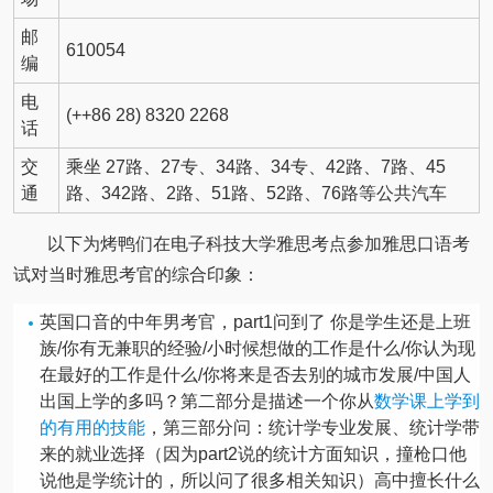
邮
610054
编
电
(++86 28) 8320 2268
话
交
乘坐 27路、27专、34路、34专、42路、7路、45
通
路、342路、2路、51路、52路、76路等公共汽车
以下为烤鸭们在电子科技大学雅思考点参加雅思口语考
试对当时雅思考官的综合印象：
英国口音的中年男考官，part1问到了 你是学生还是上班
族/你有无兼职的经验/小时候想做的工作是什么/你认为现
在最好的工作是什么/你将来是否去别的城市发展/中国人
出国上学的多吗？第二部分是描述一个你从
数学课上学到
的有用的技能
，第三部分问：统计学专业发展、统计学带
来的就业选择（因为part2说的统计方面知识，撞枪口他
说他是学统计的，所以问了很多相关知识）高中擅长什么