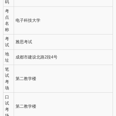
码
考
点
电子科技大学
名
称
考
雅思考试
试
地
成都市建设北路2段4号
址
笔
试
第二教学楼
考
场
口
试
第二教学楼
考
场