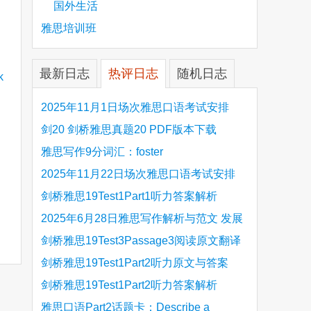
国外生活
雅思培训班
最新日志
热评日志
随机日志
2025年11月1日场次雅思口语考试安排
剑20 剑桥雅思真题20 PDF版本下载
雅思写作9分词汇：foster
2025年11月22日场次雅思口语考试安排
剑桥雅思19Test1Part1听力答案解析
Hinchingbrooke Country Park
2025年6月28日雅思写作解析与范文 发展
旅游业 手把手带你写高分范文
剑桥雅思19Test3Passage3阅读原文翻译
Is the era of artificial speech translation
剑桥雅思19Test1Part2听力原文与答案
upon us 人工智能语言翻译
Stanthorpe Twinning Association
剑桥雅思19Test1Part2听力答案解析
Stanthorpe Twinning Association
雅思口语Part2话题卡：Describe a