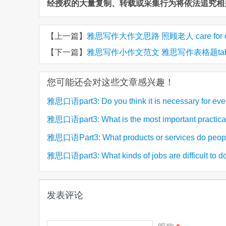
经授权的大量复制、转载或采集行为将依法追究相
【上一篇】
雅思写作大作文思路 照顾老人 care for ol
【下一篇】
雅思写作小作文范文 雅思写作表格题tab
您可能还会对这些文章感兴趣！
雅思口语part3: Do you think it is necessary for ev
雅思口语part3: What is the most important practical 
(
to learn to swim? 你认为每个人都有必要学游泳吗
in modern society? 现代社会最重要的实用技能
雅思口语Part3: What products or services do peopl
your country like to complain about 容易被投
雅思口语part3: What kinds of jobs are difficult to
(2)
(2)
(2)
产品
工作比较难
发表评论