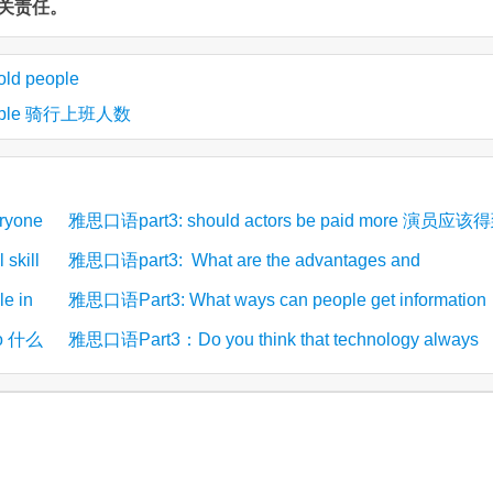
关责任。
d people
le 骑行上班人数
eryone
雅思口语part3: should actors be paid more 演员应该
skill
雅思口语part3: What are the advantages and
3)
(3)
更多报酬吗
是什么？
e in
disadvantages of private transport? 私人交通工具的
雅思口语Part3: What ways can people get information
诉的服务或
 do 什么
雅思口语Part3：Do you think that technology always
(2)
(2)
势在哪？
these days 当今人们如何获取信息
has positive effects? 你认为科技永远都有好的影响吗
(2)