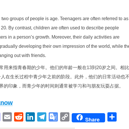
 two groups of people is age. Teenagers are often referred to as
20. By contrast, children are often used to describe people
ers in a person’s growth. Moreover, their daily activities are
gradually developing their own impression of the world, while th
nging out with friends.
常用来指青春期的少年。他们的年龄一般在13到20岁之间。相
一个人在生长过程中青少年之前的阶段。此外，他们的日常活动也
界的印象，而青少年的时间则通常被学习和与朋友玩耍占据。
know
pp
enger
cebook
Mastodon
Email
Reddit
LinkedIn
Telegram
Google
Copy
Sh
Share
Translate
Link