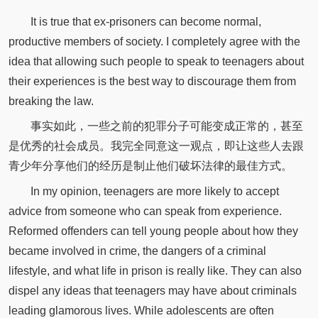
It is true that ex-prisoners can become normal,
productive members of society. I completely agree with the
idea that allowing such people to speak to teenagers about
their experiences is the best way to discourage them from
breaking the law.
事实如此，一些之前的犯罪分子可能变成正常的，甚至
是优秀的社会成员。我完全同意这一观点，即让这些人去跟
青少年分享他们的经历是制止他们破坏法律的最佳方式。
In my opinion, teenagers are more likely to accept
advice from someone who can speak from experience.
Reformed offenders can tell young people about how they
became involved in crime, the dangers of a criminal
lifestyle, and what life in prison is really like. They can also
dispel any ideas that teenagers may have about criminals
leading glamorous lives. While adolescents are often