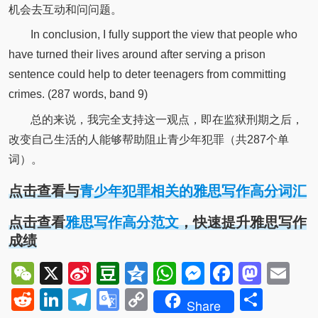
机会去互动和问问题。
In conclusion, I fully support the view that people who
have turned their lives around after serving a prison
sentence could help to deter teenagers from committing
crimes. (287 words, band 9)
总的来说，我完全支持这一观点，即在监狱刑期之后，
改变自己生活的人能够帮助阻止青少年犯罪（共287个单
词）。
点击查看与
青少年犯罪相关的雅思写作高分词汇
点击查看
雅思写作高分范文
，快速提升雅思写作
成绩
WeChat
X
Sina
Douban
Qzone
WhatsApp
Messenger
Facebo
Mast
Em
Weibo
Reddit
LinkedIn
Telegram
Google
Copy
Shar
Share