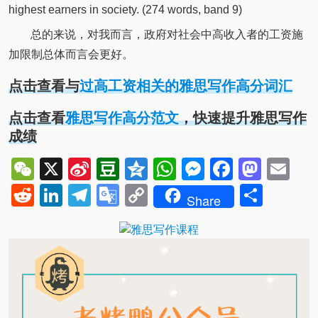
highest earners in society. (274 words, band 9)
总的来说，对我而言，政府对社会中高收入者的工资施
加限制总体而言会更好。
点击查看与
过高工资相关的雅思写作高分词汇
点击查看
雅思写作高分范文
，快速提升雅思写作
成绩
WeChat
X
Sina
Douban
Qzone
WhatsApp
Messenger
Facebo
Mast
Em
Weibo
Reddit
LinkedIn
Telegram
Google
Copy
Shar
Share
Translate
Link