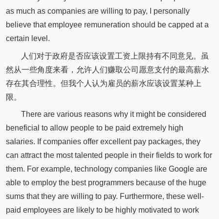
as much as companies are willing to pay, I personally
believe that employee remuneration should be capped at a
certain level.
人们对于政府是否应该设置工资上限持有不同意见。虽
然从一些角度来看，允许人们赚取公司愿意支付的最高薪水
存在其合理性。但我个人认为雇员的薪水应该设置某种上
限。
There are various reasons why it might be considered
beneficial to allow people to be paid extremely high
salaries. If companies offer excellent pay packages, they
can attract the most talented people in their fields to work for
them. For example, technology companies like Google are
able to employ the best programmers because of the huge
sums that they are willing to pay. Furthermore, these well-
paid employees are likely to be highly motivated to work