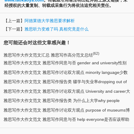
经授权的大量复制、转载或采集行为将依法追究相关责任。
【上一篇】
阿德莱德大学雅思要求解析
【下一篇】
雅思听力变难了吗 真相究竟是什么
您可能还会对这些文章感兴趣！
(62)
雅思写作大作文范文汇总 雅思写作高分范文总结
雅思写作大作文范文 雅思写作同意与否 gender and university性别
雅思写作大作文范文 雅思写作讨论双方观点 minority language少数
(5)
与大学
雅思写作大作文范文 雅思写作报告类 辍学与失业率dropping out of
(2)
民族语言
雅思写作大作文范文 雅思写作讨论双方观点 University and career大
(2)
school
雅思写作大作文范文 雅思写作报告类 为什么上大学why people
(2)
学与就业
雅思写作大作文范文 雅思写作讨论双方观点 purpose of museums博
(2)
attend universities
雅思写作大作文范文 雅思写作同意与否 help everyone是否应该帮助
(2)
物馆目的
(2)
他人