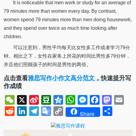
It is noticeable that men work or study for an average of
79 minutes more than women every day. By contrast,
women spend 79 minutes more than men doing housework,
and they spend over twice as much time looking after
children.
可以注意到，男性平均每天比女性多工作或者学习79分
钟。相比之下，女性在家务上所花的时间比男性多79分钟，
并且他们照顾孩子的时间是男性的两倍。
点击查看
雅思写作小作文高分范文
，快速提升写
作成绩
WeChat
X
Sina
Douban
Qzone
WhatsApp
Messenger
Facebo
Mast
Em
Weibo
Reddit
LinkedIn
Telegram
Google
Copy
Shar
Share
Translate
Link