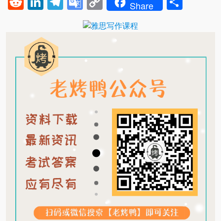
Reddit
LinkedIn
Telegram
Google
Copy
Shar
Share
Translate
Link