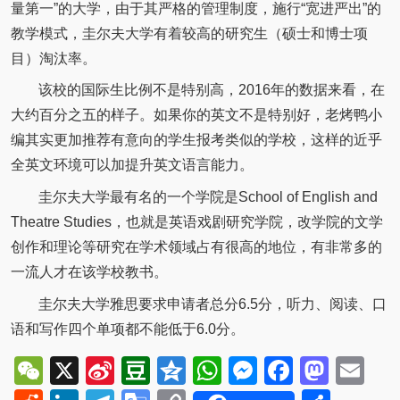
量第一”的大学，由于其严格的管理制度，施行“宽进严出”的
教学模式，圭尔夫大学有着较高的研究生（硕士和博士项
目）淘汰率。
该校的国际生比例不是特别高，2016年的数据来看，在
大约百分之五的样子。如果你的英文不是特别好，老烤鸭小
编其实更加推荐有意向的学生报考类似的学校，这样的近乎
全英文环境可以加提升英文语言能力。
圭尔夫大学最有名的一个学院是School of English and
Theatre Studies，也就是英语戏剧研究学院，改学院的文学
创作和理论等研究在学术领域占有很高的地位，有非常多的
一流人才在该学校教书。
圭尔夫大学雅思要求申请者总分6.5分，听力、阅读、口
语和写作四个单项都不能低于6.0分。
WeChat
X
Sina
Douban
Qzone
WhatsApp
Messenger
Facebo
Mast
Em
Weibo