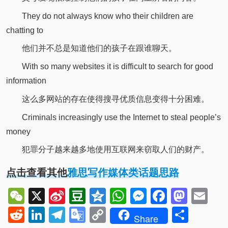
They do not always know who their children are
chatting to
他们并不总是知道他们的孩子在跟谁聊天。
With so many websites it is difficult to search for good
information
这么多网站的存在使得搜寻优质信息变得十分困难。
Criminals increasingly use the Internet to steal people’s
money
犯罪分子越来越多地使用互联网来窃取人们的财产。
点击查看其他
雅思写作媒体类话题思路
WeChat
X
Sina
Douban
Qzone
WhatsApp
Messenger
Facebo
Mast
Em
Weibo
Reddit
LinkedIn
Telegram
Google
Copy
Shar
Share