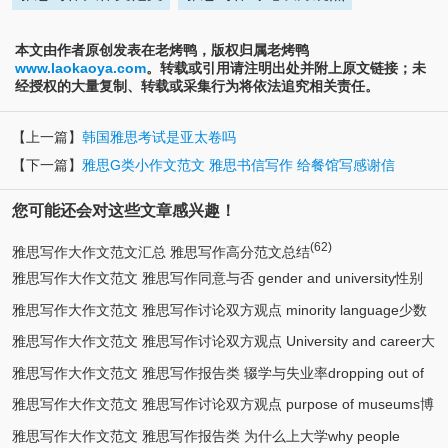
本文由作者原创发表在老烤鸭，版权归属老烤鸭
www.laokaoya.com
。转载或引用请注明出处并附上原文链接；未
经授权的大量复制、转载或采集行为将依法追究相关责任。
【上一篇】
韩国雅思考试是亚太卷吗
【下一篇】
雅思G类小作文范文 雅思书信写作 给餐馆写感谢信
您可能还会对这些文章感兴趣！
(62)
雅思写作大作文范文汇总 雅思写作高分范文总结
雅思写作大作文范文 雅思写作同意与否 gender and university性别
雅思写作大作文范文 雅思写作讨论双方观点 minority language少数
(5)
与大学
雅思写作大作文范文 雅思写作讨论双方观点 University and career大
(2)
民族语言
雅思写作大作文范文 雅思写作报告类 辍学与失业率dropping out of
(2)
学与就业
雅思写作大作文范文 雅思写作讨论双方观点 purpose of museums博
(2)
school
雅思写作大作文范文 雅思写作报告类 为什么上大学why people
(2)
物馆目的