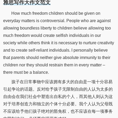
雅思写作大作文范文
How much freedom children should be given on
everyday matters is controversial. People who are against
allowing boundless liberty to children believe allowing too
much freedom would create selfish individuals in our
society while others think it is necessary to nurture creativity
and to create self-reliant individuals. I personally believe
that parents should neither give absolute immunity to their
children nor they should restrain them in every matter –
there must be a balance.
孩子在日常事物中应该拥有多大的自由是一项十分容易
引起争论的话题。反对给予孩子无限制自由的人认为太多的
自由会在我们社会中塑造出自私的个人，而其他人则认为这
对于培养创造力和独立的个体十分必要。我个人认为父母既
不应该给予他们孩子绝对的豁免权，也不应该在每一项事务