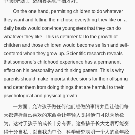
中限制他们。必须要实现平衡才好。
On the one hand, permitting children to do whatever
they want and letting them chose everything they like on a
daily basis would convince youngsters that they can do
whatever they like. This is detrimental to the growth of
children and those children would become selfish and self-
centered when they grow up. Scientific research reveals
that someone’s childhood experience has a permanent
effect on his personality and thinking pattern. This is why
parents should make important decisions for their offspring
and deter them from doing things that are harmful to their
psychological and physical growth.
一方面，允许孩子做任何他们想做的事情并且让他们每
天都选择自己喜欢的东西会让年轻人觉得他们可以为所欲
为。这对于孩子的成长十分有害。这些孩子长大之后可能变
得十分自私，以自我为中心。科学研究表明一个人的童年经