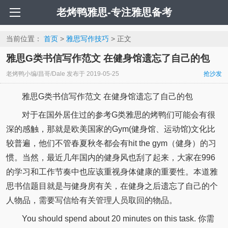
老烤鸭雅思-专注雅思备考
当前位置：
首页
>
雅思写作技巧
> 正文
雅思G类书信写作范文 在健身馆遗忘了自己的包
老烤鸭小编/昌哥/Dale
发布于
2019-05-25
抢沙发
雅思G类书信写作范文 在健身馆遗忘了自己的包
对于在国外居住过的参考G类雅思的烤鸭们可能会有很
深的感触，那就是欧美国家的Gym(健身馆、运动馆)文化比
较普遍，他们不管春夏秋冬都会有hit the gym（健身）的习
惯。当然，最近几年国内的健身风也刮了起来，大家在996
的学习和工作节奏中也应该重视身体健康的重要性。本道雅
思书信题目就是与健身房有关，在健身之后遗忘了自己的个
人物品，需要写信给有关管理人员取回的物品。
You should spend about 20 minutes on this task. 你需