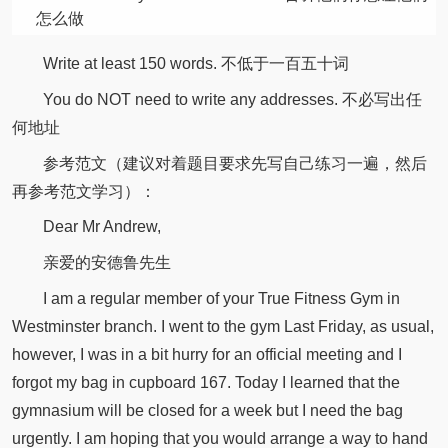
怎么做
Write at least 150 words. 不低于一百五十词
You do NOT need to write any addresses. 不必写出任
何地址
参考范文（建议对着题目要求先写自己练习一遍，然后
再参考范文学习）：
Dear Mr Andrew,
亲爱的安德鲁先生
I am a regular member of your True Fitness Gym in
Westminster branch. I went to the gym Last Friday, as usual,
however, I was in a bit hurry for an official meeting and I
forgot my bag in cupboard 167. Today I learned that the
gymnasium will be closed for a week but I need the bag
urgently. I am hoping that you would arrange a way to hand