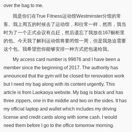
over the bag to me.
我是你们在True Fitness运动馆Westminster分馆的常
客。我上周五的时候去了运动馆，和往常一样，然而，我当
时为了一个正式会议有点赶，然后遗忘了我放在167橱柜里
的包。今天我了解到运动馆将要闭馆一周，但是我急迫需要
这个包。我希望您你能够安排一种方式把包递给我。
My access card number is 99876 and I have been a
member since the beginning of 2017. The authority has
announced that the gym will be closed for renovation work
but I need my bag along with its content urgently. This
article is from Laokaoya website. My bag is black and has
three zippers, one in the middle and two on the sides. It has
my official laptop and wallet which includes my driving
license and credit cards along with some cash. I would
need them before I go to the office tomorrow morning.