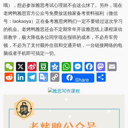
哦），想必参加雅思考试心理就不会这么怵了。另外，现在
老烤鸭雅思官方公众号免费放送独家备考资料福利（微信
号：laokaoya）正在备考雅思烤鸭们一定不要错过这次学习
的机会。老烤鸭雅思还会不定期常年开设雅思线上课程滚动
班教学，极大降低各位同学现在报班的成本，不必舟车劳
顿，不必为了支付额外住宿和交通开销，一台链接网络的电
脑或者手机即可搞定一切。
WeChat
X
Sina
Douban
Qzone
WhatsApp
Messenger
Facebo
Mast
Em
Weibo
Reddit
LinkedIn
Telegram
Google
Copy
Shar
Share
Translate
Link